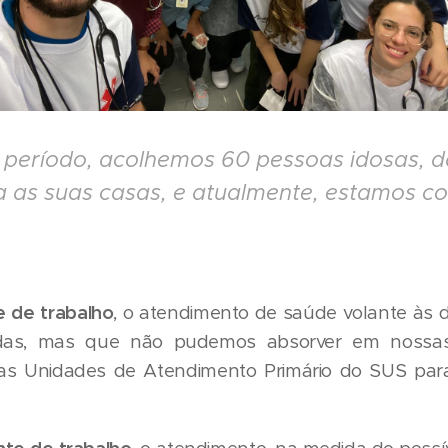
 período, acolhemos 60 pessoas idosas, da
 as suas casas, e atualmente, estamos c
e de trabalho
, o atendimento de saúde volante às 
das, mas que não pudemos absorver em nossas 
as Unidades de Atendimento Primário do SUS pa