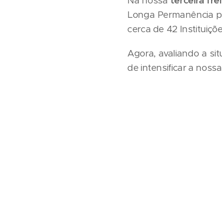
Na nossa
terceira fr
Longa Permanência par
cerca de 42 Instituiçõ
Agora, avaliando a s
de intensificar a noss