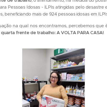
ente de trabalho
, o atendimento, na medida do possív
a Pessoas Idosas - ILPIs atingidas pelo desastre 
es, beneficiando mais de 924 pessoas idosas em ILPIs
ituação na qual nos encontramos, percebemos qu
a
quarta frente de trabalho: A VOLTA PARA CASA!